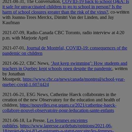
2021-08-31, The Conversation,
COVID-19 back to school Q&A: Is
it safe for unvaccinated children to go to school in person? Is the
harm of school closures greater than the risk of the virus?
, co-written
with Joanna-Trees Merckx, Dimitri Van der Linden, and Jay
Kaufman
2021-07-09, Radio-Canada CBC Toronto, radio interview at 4:20
p.m. with Marjorie April
2021-07-01,
Journal de Montréal,
COVID-19: consequences of the
pandemic on children
2021-06-22, CBC News,
‘Just keep swimming’: How students and
teachers in Quebec kept schools open despite the pandemic
, written
by Jonathan
Montpetit,
https://www.cbc.ca/news/canada/montreal/school-year-
quebec-covid-1.6074424
2021-06-21, ESG News, Catherine Haeck collaborates in the
creation of the new Observatory for the education and health of
children,
https://nouvelles.esg.uqam.ca/2021/catherine-haeck-
collabore-nouvel-observatoire-pour-leducation-sante-enfants
2021-06-18, La Presse,
Les femmes enceintes
oubliées
,
https://www.lapresse.ca/debats/opinions/2021-06-
18/projet-de-loi-83-et-migrants-a-statut-precaire/les-femmes-