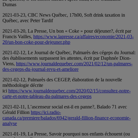
Dumas
2021-03-23, CBC News Québec, 17h00, Soft drink taxation in
Québec, avec Peter Tardif
2021-03-20, La Presse, Un bon « Coke » pour déjeuner?, écrit par
Francis Vailles,
https://www.lapresse.ca/affaires/economie/2021-03-
20/un-bon-coke-pour-dejeuner.php
2021-02-12, Le Journal de Québec, Palmarès des cégeps du Journal:
des établissements surpassent les attentes, écrit par Daphnée Dion-
Viens,
https://www.journaldequebec.com/2021/02/12/un-palmares-
des-cegeps-du-journal-revu-et-ameliore
2021-02-12, Palmarès des CEGEP, élaboration de la nouvelle
méthodologie décrite
ici
https://www.journaldequebec.com/2020/02/15/consultez-notre-
carte-et-notre-tableau-du-palmares-des-cegeps
2021-02-11, L’ascenseur social est-il en panne?, Balado 71 avec
Gérald Fillion
https://ici.radio-
canada.ca/premiere/balados/6942/gerald-fillion-finance-economie-
analyse
2021-01-19, La Presse, Savoir pourquoi nos enfants échouent (ou