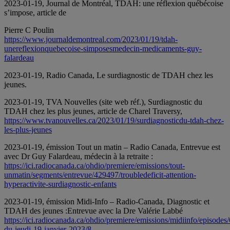
2023-01-19, Journal de Montréal, TDAH: une réflexion québécoise
s’impose, article de
Pierre C Poulin
https://www.journaldemontreal.com/2023/01/19/tdah-
unereflexionquebecoise-simposesmedecin-medicaments-guy-
falardeau
2023-01-19, Radio Canada, Le surdiagnostic de TDAH chez les
jeunes.
2023-01-19, TVA Nouvelles (site web réf.), Surdiagnostic du
TDAH chez les plus jeunes, article de Charel Traversy,
https://www.tvanouvelles.ca/2023/01/19/surdiagnosticdu-tdah-chez-
les-plus-jeunes
2023-01-19, émission Tout un matin – Radio Canada, Entrevue est
avec Dr Guy Falardeau, médecin à la retraite :
https://ici.radiocanada.ca/ohdio/premiere/emissions/tout-
unmatin/segments/entrevue/429497/troubledeficit-attention-
hyperactivite-surdiagnostic-enfants
2023-01-19, émission Midi-Info – Radio-Canada, Diagnostic et
TDAH des jeunes :Entrevue avec la Dre Valérie Labbé
https://ici.radiocanada.ca/ohdio/premiere/emissions/midiinfo/episodes
du-jeudi-19-janvier-2023/8