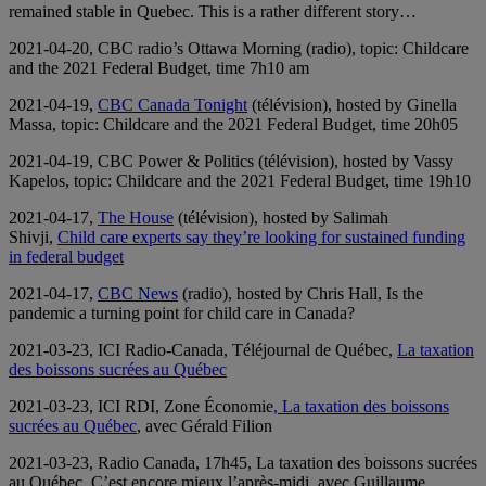
remained stable in Quebec. This is a rather different story…
2021-04-20, CBC radio’s Ottawa Morning (radio), topic: Childcare
and the 2021 Federal Budget, time 7h10 am
2021-04-19,
CBC Canada Tonight
(télévision), hosted by Ginella
Massa, topic: Childcare and the 2021 Federal Budget, time 20h05
2021-04-19, CBC Power & Politics (télévision), hosted by Vassy
Kapelos, topic: Childcare and the 2021 Federal Budget, time 19h10
2021-04-17,
The House
(télévision), hosted by Salimah
Shivji,
Child care experts say they’re looking for sustained funding
in federal budget
2021-04-17,
CBC News
(radio), hosted by Chris Hall, Is the
pandemic a turning point for child care in Canada?
2021-03-23, ICI Radio-Canada, Téléjournal de Québec,
La taxation
des boissons sucrées au Québec
2021-03-23, ICI RDI, Zone Économie
, La taxation des boissons
sucrées au Québec
, avec Gérald Filion
2021-03-23, Radio Canada, 17h45, La taxation des boissons sucrées
au Québec, C’est encore mieux l’après-midi, avec Guillaume