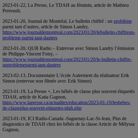
2023-01-22, La Presse, Le TDAH au féminin, article de Mathieu
Perreault,
2023-01-20, Journal de Montréal, Le bulletin chiffré : un
problème
parmi tant d’autres, article de Simon Landry,
https://www.journaldemontreal.com/2023/01/20/lebulletin-chiffreun-
probleme-parmi-tant-dautres
2023-01-20, QUB Radio – Entrevue avec Simon Landry l’émission
de Philippe-Vincent Foisy, –
https://www.journaldemontreal.com/2023/01/20/le-bulletin-chiffre-
unproblemeparmi-tant-dautres
2023-02-13, Documentaire L’école Autrement du réalisateur Erik
Simon (entrevue non filmée avec Erik Simon)
2023-01-19, La Presse +, Les bébés de classe plus souvent étiquetés
TDAH, article de Katia Gagnon,
https://www.lapresse.ca/actualites/education/2023-01-19/lesbebes-
de-classeplus-souvent-etiquetes-tdah.php
2023-01-19, ICI Radio-Canada -Saguenay-Lac-St-Jean, Plus de
diagnostics de TDAH chez les bébés de la classe Article de Mélyssa
Gagnon,