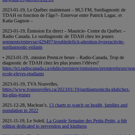
2023-01-19, Le Québec maintenant – 98,5 FM, Surdiagnostic de
TDAH en fonction de l’âge?– Entrevue entre Patrick Lagac. et
Katia Gagnon –
2023-01-19, Émission En direct – Mauricie- Centre du Québec –
Radio Canada, Le surdiagnostic de TDAH chez les jeunes
segments/entrevue/429497/troubledeficit-attention-hyperactivite-
surdiagnostic-enfants
• 2023-01-19, .mission Premi.re heure – Radio-Canada, Trop de
diagnostic de TDAH chez les plus jeunes l’élèves?
https://ici.radiocanada.ca/ohdio/premiere/emissions/premiereheure/se
ecole-eleves-etudiants
2023-01-19, TVA Nouvelles,
https://www.tvanouvelles.ca/2023/01/19/surdiagnosticdu-tdahchez-
les-plus-jeunes
2021-12-28, Maclean’s,
13 charts to watch on health, families and
population in 2022
2021-11-19, Le Soleil,
La Grande Semaine des Petits-Petits, a 6th
edition dedicated to prevention and kindness