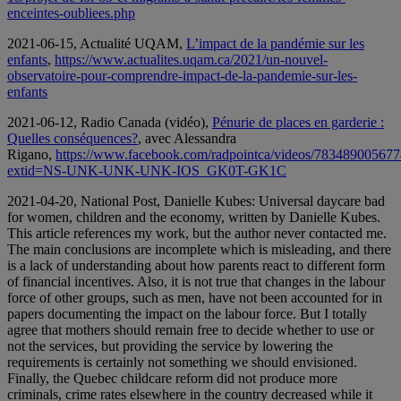
enceintes-oubliees.php
2021-06-15, Actualité UQAM,
L’impact de la pandémie sur les
enfants
,
https://www.actualites.uqam.ca/2021/un-nouvel-
observatoire-pour-comprendre-impact-de-la-pandemie-sur-les-
enfants
2021-06-12, Radio Canada (vidéo),
Pénurie de places en garderie :
Quelles conséquences?
, avec Alessandra
Rigano,
https://www.facebook.com/radpointca/videos/783489005677
extid=NS-UNK-UNK-UNK-IOS_GK0T-GK1C
2021-04-20, National Post, Danielle Kubes: Universal daycare bad
for women, children and the economy, written by Danielle Kubes.
This article references my work, but the author never contacted me.
The main conclusions are incomplete which is misleading, and there
is a lack of understanding about how parents react to different form
of financial incentives. Also, it is not true that changes in the labour
force of other groups, such as men, have not been accounted for in
papers documenting the impact on the labour force. But I totally
agree that mothers should remain free to decide whether to use or
not the services, but providing the service by lowering the
requirements is certainly not something we should envisioned.
Finally, the Quebec childcare reform did not produce more
criminals, crime rates elsewhere in the country decreased while it