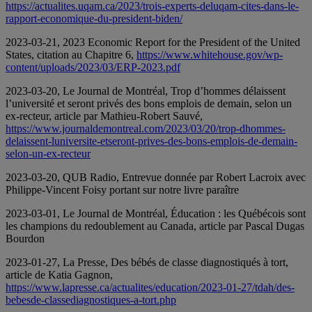
https://actualites.uqam.ca/2023/trois-experts-deluqam-cites-dans-le-
rapport-economique-du-president-biden/
2023-03-21, 2023 Economic Report for the President of the United
States, citation au Chapitre 6,
https://www.whitehouse.gov/wp-
content/uploads/2023/03/ERP-2023.pdf
2023-03-20, Le Journal de Montréal, Trop d’hommes délaissent
l’université et seront privés des bons emplois de demain, selon un
ex-recteur, article par Mathieu-Robert Sauvé,
https://www.journaldemontreal.com/2023/03/20/trop-dhommes-
delaissent-luniversite-etseront-prives-des-bons-emplois-de-demain-
selon-un-ex-recteur
2023-03-20, QUB Radio, Entrevue donnée par Robert Lacroix avec
Philippe-Vincent Foisy portant sur notre livre paraître
2023-03-01, Le Journal de Montréal, Éducation : les Québécois sont
les champions du redoublement au Canada, article par Pascal Dugas
Bourdon
2023-01-27, La Presse, Des bébés de classe diagnostiqués à tort,
article de Katia Gagnon,
https://www.lapresse.ca/actualites/education/2023-01-27/tdah/des-
bebesde-classediagnostiques-a-tort.php