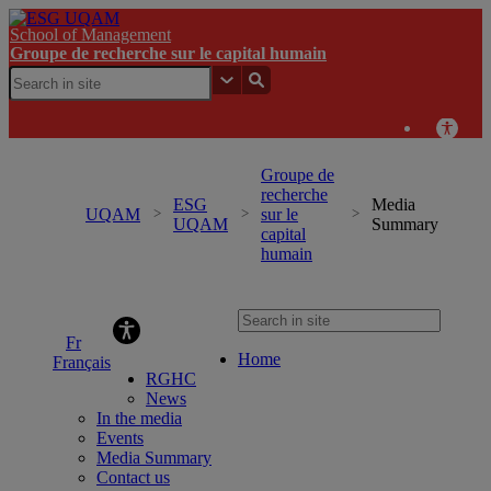
School of Management
Groupe de recherche sur le capital humain
Groupe de
recherche
ESG
Media
UQAM
sur le
UQAM
Summary
capital
humain
Groupe de recherche sur le capital humain
Home
Français
RGHC
News
In the media
Events
Media Summary
Contact us