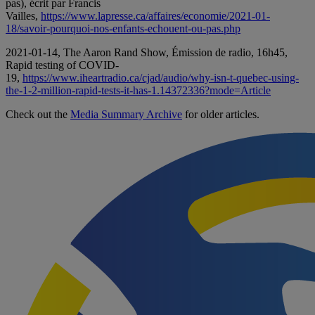
pas), écrit par Francis
Vailles,
https://www.lapresse.ca/affaires/economie/2021-01-
18/savoir-pourquoi-nos-enfants-echouent-ou-pas.php
2021-01-14, The Aaron Rand Show, Émission de radio, 16h45,
Rapid testing of COVID-
19,
https://www.iheartradio.ca/cjad/audio/why-isn-t-quebec-using-
the-1-2-million-rapid-tests-it-has-1.14372336?mode=Article
Check out the
Media Summary Archive
for older articles.