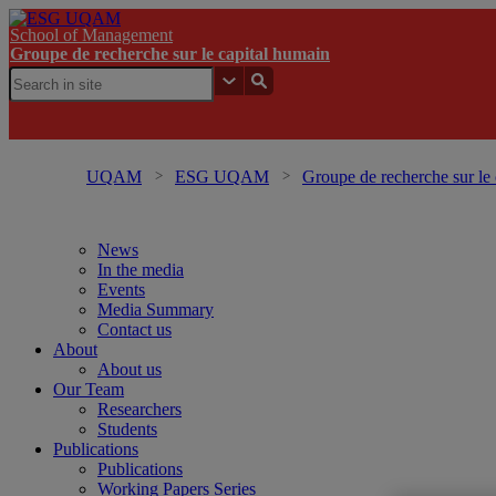
School of Management
Groupe de recherche sur le capital humain
UQAM
ESG UQAM
Groupe de recherche sur le
News
In the media
Events
Media Summary
Contact us
About
About us
Our Team
Researchers
Students
Publications
Publications
Working Papers Series