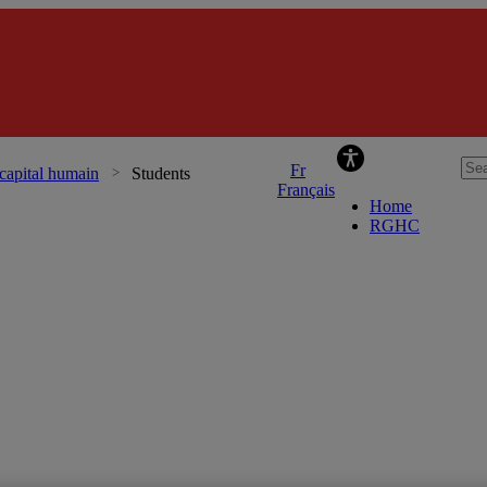
 capital humain
Students
Français
Home
RGHC