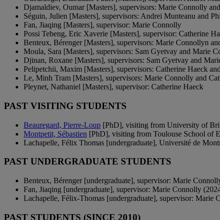
Djamaldiev, Oumar [Masters], supervisors: Marie Connolly and
Séguin, Julien [Masters], supervisors: Andrei Munteanu and Ph
Fan, Jiaqing [Masters], supervisor: Marie Connolly
Possi Tebeng, Eric Xaverie [Masters], supervisor: Catherine H
Benteux, Bérenger [Masters], supervisors: Marie Connollyn a
Moula, Sara [Masters], supervisors: Sam Gyetvay and Marie C
Djinan, Roxane [Masters], supervisors: Sam Gyetvay and Mari
Pelipetchii, Maxim [Masters], supervisors: Catherine Haeck an
Le, Minh Tram [Masters], supervisors: Marie Connolly and Ca
Pleynet, Nathaniel [Masters], supervisor: Catherine Haeck
PAST VISITING STUDENTS
Beauregard, Pierre-Loup
[PhD], visiting from University of Br
Montpetit, Sébastien
[PhD], visiting from Toulouse School of 
Lachapelle, Félix Thomas [undergraduate], Université de Montr
PAST UNDERGRADUATE STUDENTS
Benteux, Bérenger [undergraduate], supervisor: Marie Connoll
Fan, Jiaqing [undergraduate], supervisor: Marie Connolly (202
Lachapelle, Félix-Thomas [undergraduate], supervisor: Marie 
PAST STUDENTS (SINCE 2010)