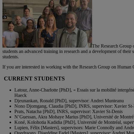
The Research Group on 
students an advanced training in research and a development of their ski
students.
If you are interested in working with the Research Group on Human 
CURRENT STUDENTS
Latour, Anne-Charlotte [PhD], « Essais sur la mobilité intergén
Haeck
Djeunankan, Ronald [PhD], supervisor: Andrei Munteanu
Nono Djomgang, Claudia [PhD], INRS, supervisor: Xavier St
Prats, Natacha [PhD], INRS, supervisor: Xavier St-Denis
N’Guessan, Akra Mohaye Marius [PhD], Université de Montréal
Koné, Kolohotia Kadidia [PhD], Université de Montréal, super
Lupien, Félix [Masters], supervisors: Marie Connolly and And
Ouedraogo, Diaeddine Fadel [Masters], supervisor: Andrei Mu