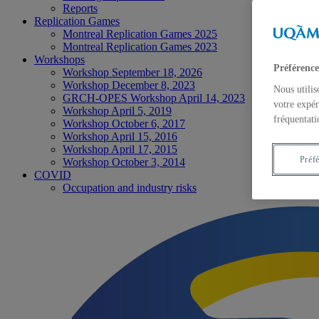
Reports
Replication Games
Montreal Replication Games 2025
Montreal Replication Games 2023
Workshops
Préférence
Workshop September 18, 2026
Workshop December 8, 2023
Nous utilis
GRCH-OPES Workshop April 14, 2023
votre expér
Workshop April 5, 2019
fréquentati
Workshop October 6, 2017
Workshop April 15, 2016
Workshop April 17, 2015
Préf
Workshop October 3, 2014
COVID
Occupation and industry risks