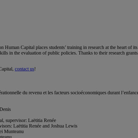
Human Capital places students’ training in research at the heart of its
lls in the evaluation of public policies. Thanks to their research grants,
Capital,
contact us
!
érationnelle du revenu et les facteurs socioéconomiques durant l’enfanc
-Denis
, supervisor: Laëtitia Renée
visors: Laëtitia Renée and Joshua Lewis
rei Munteanu
nteanu