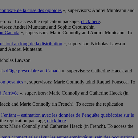
contexte de la crise des opioïdes
», supervisors: Andrei Munteanu and
roux. To access the replication package,
click here
.
visors: Andrei Munteanu and Sophie Osotimehin
 au Canada
», supervisors: Marie Connolly and Andrei Munteanu. To
s tout au long de la distribution
», supervisor: Nicholas Lawson
 and Andrei Munteanu
Nicholas Lawson
ants d’âge préscolaire au Canada
», supervisors: Catherine Haeck and
 composantes
», supervisors: Marie Connolly adnd Raquel Fonseca. To
 l’arrivée
», supervisors: Marie Connolly and Catherine Haeck (in
Haeck and Marie Connolly (in French). To access the replication
de l’enfant – estimation avec les données de l’enquête québécoise sur le
the replication package,
click here
.
sors: Marie Connolly and Catherine Haeck (in French). To access the
 pays : impact salarial sur les autres employés au sein des occupations