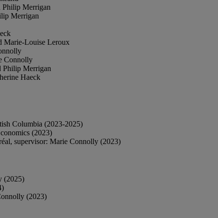
 Philip Merrigan
ilip Merrigan
aeck
nd Marie-Louise Leroux
onnolly
e Connolly
d Philip Merrigan
therine Haeck
itish Columbia (2023-2025)
Economics (2023)
éal, supervisor: Marie Connolly (2023)
y (2025)
4)
Connolly (2023)