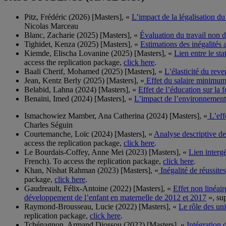
Pitz, Frédéric (2026) [Masters], «
L’impact de la légalisation du
Nicolas Marceau
Blanc, Zacharie (2025) [Masters], «
Évaluation du travail non 
Tighidet, Kenza (2025) [Masters], «
Estimations des inégalités
Kiemde, Elischa Lovanine (2025) [Masters], «
Lien entre le st
access the replication package,
click here
.
Baali Cherif, Mohamed (2025) [Masters], «
L’élasticité du rev
Jean, Kentz Berly (2025) [Masters], «
Effet du salaire minimum
Belabid, Lahna (2024) [Masters], «
Effet de l’éducation sur la
Benaini, Imed (2024) [Masters], «
L’impact de l’environnement d
Ismachowiez Mamber, Ana Catherina (2024) [Masters], «
L’eff
Charles Séguin
Courtemanche, Loïc (2024) [Masters], «
Analyse descriptive de
access the replication package,
click here
.
Le Bourdais-Coffey, Anne Mei (2023) [Masters], «
Lien intergé
French). To access the replication package,
click here
.
Khan, Nishat Rahman (2023) [Masters], «
Inégalité de réussit
package,
click here
.
Gaudreault, Félix-Antoine (2022) [Masters], «
Effet non linéair
développement de l’enfant en maternelle de 2012 et 2017
», sup
Raymond-Brousseau, Lucie (2022) [Masters], «
Le rôle des uni
replication package,
click here
.
Tchénagnon, Armand Djossou (2022) [Masters], «
Intégration 