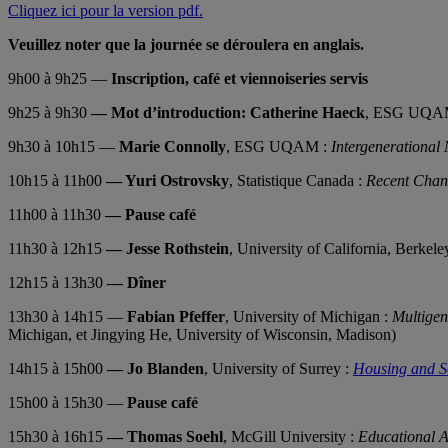
Cliquez ici pour la version pdf.
Veuillez noter que la journée se déroulera en anglais.
9h00 à 9h25 —
Inscription, café et viennoiseries servis
9h25 à 9h30
— Mot d’introduction:
Catherine Haeck
, ESG UQAM
9h30 à 10h15 —
Marie Connolly
, ESG UQAM :
Intergenerational
10h15 à 11h00
— Yuri Ostrovsky
, Statistique Canada :
Recent Chang
11h00 à 11h30
— Pause café
11h30 à 12h15
— Jesse Rothstein
, University of California, Berkele
12h15 à 13h30
— Dîner
13h30 à 14h15 —
Fabian Pfeffer
, University of Michigan :
Multigen
Michigan, et Jingying He, University of Wisconsin, Madison)
14h15 à 15h00
— Jo Blanden
, University of Surrey :
Housing and S
15h00 à 15h30 —
Pause café
15h30 à 16h15
— Thomas Soehl
, McGill University :
Educational A