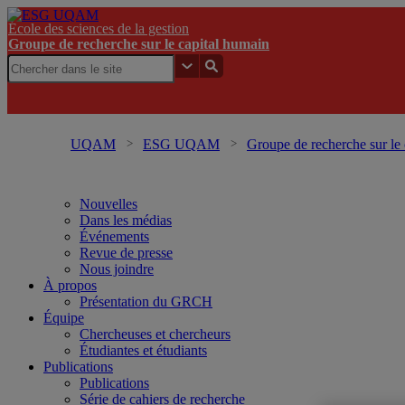
École des sciences de la gestion
Groupe de recherche sur le capital humain
UQAM
ESG UQAM
Groupe de recherche sur le
Nouvelles
Dans les médias
Événements
Revue de presse
Nous joindre
À propos
Présentation du GRCH
Équipe
Chercheuses et chercheurs
Étudiantes et étudiants
Publications
Publications
Série de cahiers de recherche