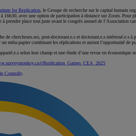
stitute for Replication
, le Groupe de recherche sur le capital humain org
 16h30, avec une option de participation à distance sur Zoom. Pour plu
ve à prendre place tout juste avant le congrès annuel de l’Association 
 de chercheurs.ses, post-doctorant.e.s et doctorant.e.s intéressé.e.s à p
 un méta-papier combinant les réplications et auront l’opportunité de pub
 apparié.e.s selon leur champ et une étude d’une revue en économique ser
www.surveymonkey.ca/r/Replication_Games_CEA_2025
ie Connolly
.