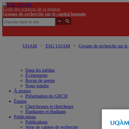
École des sciences de la gestion
Groupe de recherche sur le capital humain
UQAM
ESG UQAM
Groupe de recherche sur le
Dans les médias
Événements
Revue de presse
Nous joindre
À propos
Présentation du GRCH
Équipe
Chercheuses et chercheurs
Étudiantes et étudiants
Publications
Publications
Série de cahiers de recherche