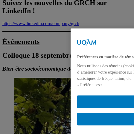
Suivez les nouvelles du GRCH sur
LinkedIn !
https://www.linkedin.com/company/grch
Événements
Colloque 18 septembre 2026
Préférences en matière de témo
Nous utilisons des témoins (cooki
Bien-être socioéconomique des peuples autochtones
d’améliorer votre expérience sur 
statistiques de fréquentation, etc
« Préférences ».