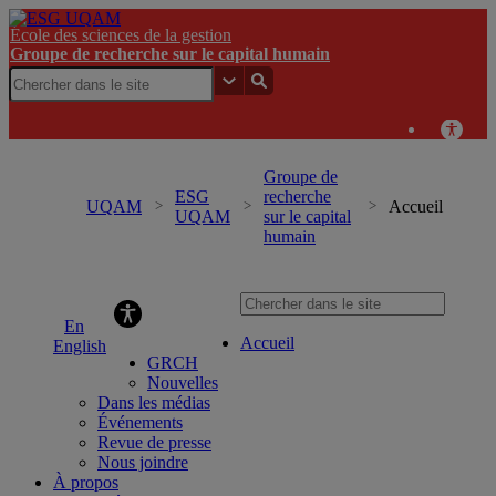
École des sciences de la gestion
Groupe de recherche sur le capital humain
Groupe de
ESG
recherche
UQAM
Accueil
UQAM
sur le capital
humain
Groupe de recherche sur le capital humain
Accueil
English
GRCH
Nouvelles
Dans les médias
Événements
Revue de presse
Nous joindre
À propos