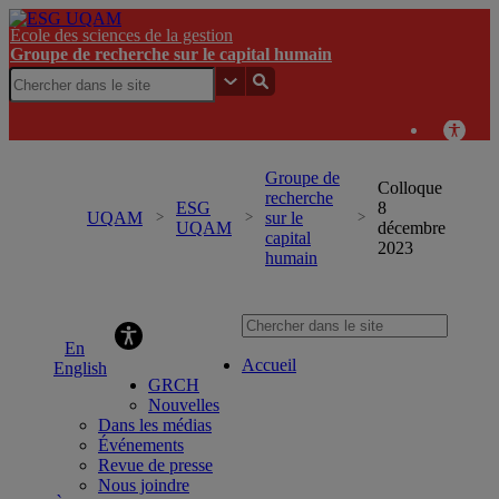
École des sciences de la gestion
Groupe de recherche sur le capital humain
Groupe de
Colloque
recherche
ESG
8
UQAM
sur le
UQAM
décembre
capital
2023
humain
Groupe de recherche sur le capital humain
Accueil
English
GRCH
Nouvelles
Dans les médias
Événements
Revue de presse
Nous joindre