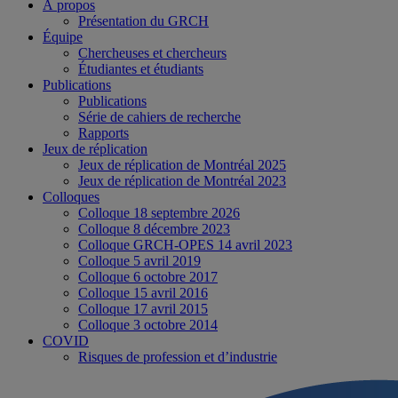
À propos
Présentation du GRCH
Équipe
Chercheuses et chercheurs
Étudiantes et étudiants
Publications
Publications
Série de cahiers de recherche
Rapports
Jeux de réplication
Jeux de réplication de Montréal 2025
Jeux de réplication de Montréal 2023
Colloques
Colloque 18 septembre 2026
Colloque 8 décembre 2023
Colloque GRCH-OPES 14 avril 2023
Colloque 5 avril 2019
Colloque 6 octobre 2017
Colloque 15 avril 2016
Colloque 17 avril 2015
Colloque 3 octobre 2014
COVID
Risques de profession et d’industrie