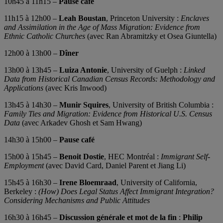
10h45 à 11h15 –
Pause café
11h15 à 12h00 –
Leah Boustan
, Princeton University :
Enclaves
and Assimilation in the Age of Mass Migration: Evidence from
Ethnic Catholic Churches
(avec Ran Abramitzky et Osea Giuntella)
12h00 à 13h00 –
Dîner
13h00 à 13h45 –
Luiza Antonie
, University of Guelph :
Linked
Data from Historical Canadian Census Records: Methodology and
Applications
(avec Kris Inwood)
13h45 à 14h30 –
Munir Squires
, University of British Columbia :
Family Ties and Migration: Evidence from Historical U.S. Census
Data
(avec Arkadev Ghosh et Sam Hwang)
14h30 à 15h00 –
Pause café
15h00 à 15h45 –
Benoit Dostie
, HEC Montréal :
Immigrant Self-
Employment
(avec David Card, Daniel Parent et Jiang Li)
15h45 à 16h30 –
Irene Bloemraad
, University of California,
Berkeley :
(How) Does Legal Status Affect Immigrant Integration?
Considering Mechanisms and Public Attitudes
16h30 à 16h45 –
Discussion générale et mot de la fin
:
Philip