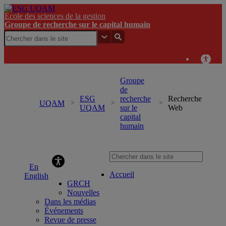
École des sciences de la gestion
Groupe de recherche sur le capital humain
Groupe
de
ESG
recherche
Recherche
UQAM
UQAM
sur le
Web
capital
humain
Groupe de recherche sur le capital humain
Accueil
English
GRCH
Nouvelles
Dans les médias
Événements
Revue de presse